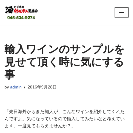
コ
ン
テ
ン
ツ
輸入ワインのサンプルを
へ
見せて頂く時に気にする
ス
キ
事
ッ
プ
by
admin
2016年9月28日
「先日海外からきた知人が、こんなワインを紹介してくれた
んですよ。気になっているので輸入してみたいなと考えてい
ます。一度見てもらえませんか？」