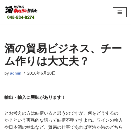
コ
ン
テ
ン
ツ
酒の貿易ビジネス、チー
へ
ム作りは大丈夫？
ス
キ
ッ
by
admin
2016年6月20日
プ
輸出・輸入に興味があります！
とお考えの方は結構いると思うのですが、何をどうするの
か？という実務的な話って結構不明ですよね。ワインの輸入
や日本酒の輸出など、貿易の仕事であれば空港か港のどちら