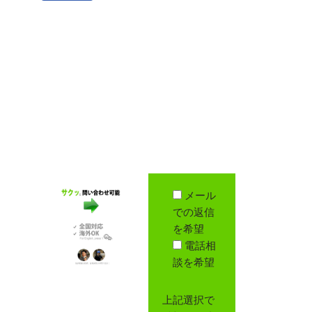
メール
での返信
を希望
電話相
談を希望
上記選択で