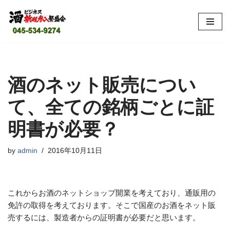
コ
ン
テ
ン
ツ
酒のネット販売につい
へ
て、全ての銘柄ごとに証
ス
キ
明書が必要？
ッ
プ
by
admin
2016年10月11日
これからお酒のネットショップ開業を考えており、通販用の
免許の取得を考えております。そこで国産のお酒をネット販
売するには、製造者からの証明書が必要だと思います。