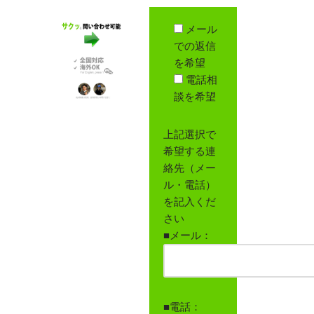
メール
での返信
を希望
電話相
談を希望
上記選択で
希望する連
絡先（メー
ル・電話）
を記入くだ
さい
■メール：
■電話：