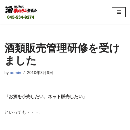
コ
ン
テ
ン
ツ
酒類販売管理研修を受け
へ
ました
ス
キ
ッ
by
admin
2010年3月6日
プ
『
お酒を小売したい、ネット販売したい
』
といっても・・・、