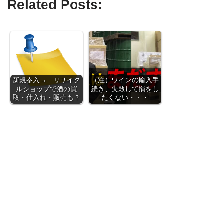
Related Posts:
新規参入→ リサイク
（注）ワインの輸入手
ルショップで酒の買
続き、失敗して損をし
取・仕入れ・販売も？
たくない・・・