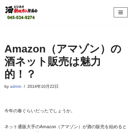
コ
ン
テ
ン
ツ
Amazon（アマゾン）の
へ
酒ネット販売は魅力
ス
キ
的！？
ッ
プ
by
admin
2014年10月22日
今年の春ぐらいだったでしょうか。
ネット通販大手のAmazon（アマゾン）が酒の販売を始めると