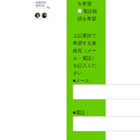
を希望
電話相
談を希望
上記選択で
希望する連
絡先（メー
ル・電話）
を記入くだ
さい
■メール：
■電話：