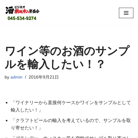
コ
ン
テ
ン
ツ
ワイン等のお酒のサンプ
へ
ルを輸入したい！？
ス
キ
ッ
by
admin
2016年9月21日
プ
「ワイナリーから直接何ケースかワインをサンプルとして
輸入したい！」
「クラフトビールの輸入を考えているので、サンプルを取
り寄せたい！」