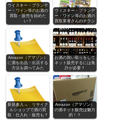
ウイスキー・ブランデ
ー・ワイン等のお酒の
ウィスキー・ブランデ
買取・販売を始めた
ー・ワイン等のお酒の
い？
買取業者さんのチラシ
Amazon（アマゾン）
お酒の買い取りをして
に酒を出品・出店する
ネット販売するには免
方法を調べてみた
許が必要？
新規参入→ リサイク
Amazon（アマゾン）
ルショップで酒の買
の酒ネット販売は魅力
取・仕入れ・販売も？
的！？