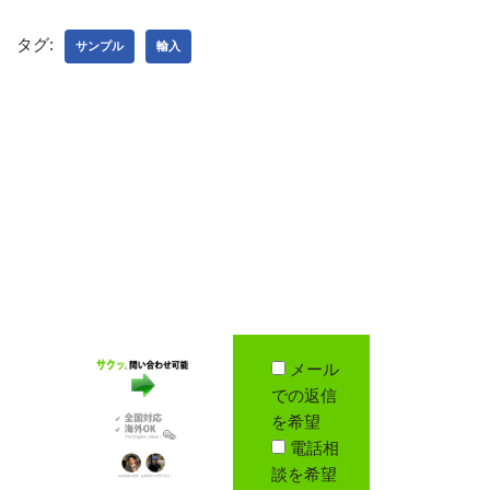
タグ:
サンプル
輸入
メール
での返信
を希望
電話相
談を希望